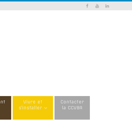
nt
Vivre et
Contacter
s’installer
la CCVBA