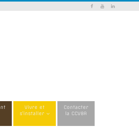
nt
Vivre et
Contacter
s’installer
la CCVBA