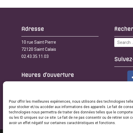
Adresse
Reche
10 rue Saint Pierre
72120 Saint Calais
02.43.35.11.03
Suivez
Heures d’ouverture
• Lundi, mardi, mercredi, jeudi, vendredi :
9h30 à 12h
Pour offrir les meilleures expériences, nous utilisons des technologies tell
• Les après-midis sur rendez-vous
pour stocker et/ou accéder aux informations des appareils. Le fait de conse
technologies nous permettra de traiter des données telles que le comport
ou les ID uniques sur ce site. Le fait de ne pas consentir ou de retirer son
avoir un effet négatif sur certaines caractéristiques et fonctions.