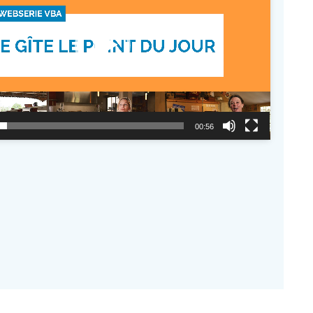
Lecteur
vidéo
00:56