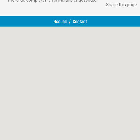
merci de compléter le formulaire ci-dessous.
Share
this page
Accueil
/
Contact