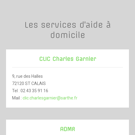
Les services d'aide à
domicile
CLIC Charles Garnier
9, rue des Halles
72120 ST CALAIS
Tel : 02 43 35 91 16
Mail :
clic.charlesgarnier@sarthe.fr
ADMR